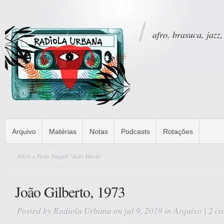
afro, brasuca, jazz,
Arquivo
Matérias
Notas
Podcasts
Rotações
Início
» Posts Tagged "Julio Maria"
João Gilberto, 1973
Posted by
Radiola Urbana
on jul 9, 2019 in
Arquivo
|
2 c