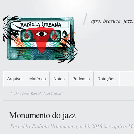
afro, brasuca, jazz,
Arquivo
Matérias
Notas
Podcasts
Rotações
Início
» Posts Tagged "John Tchicai"
Monumento do jazz
Posted by
Radiola Urbana
on ago 30, 2018 in
Arquivo
,
Ma