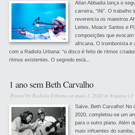
Allan Abbadia lança o seg
carreira, “Ifè”. O trabalho 
reverencia os maestros Ab
Leites, Moacir Santos e Pi
composições que evocam a
africana. O trombonista e
com a Radiola Urbana: “o disco é feito de ritmos criad
ritmos existentes. O segredo está...
1 ano sem Beth Carvalho
Posted by
Radiola Urbana
on maio 1, 2020 in
Arquivo
|
0
Salve, Beth Carvalho! No d
2020, completou-se um ano
para o outro plano. Além d
mais influentes do samba,