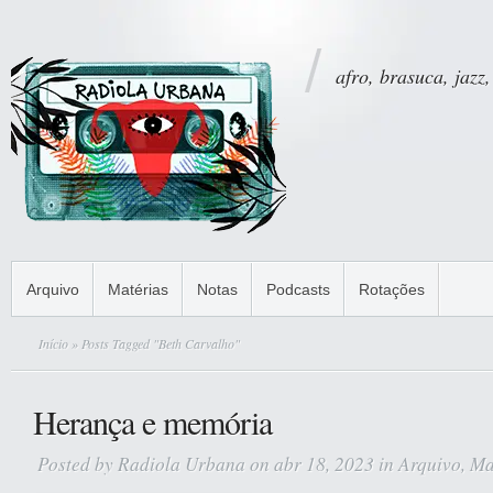
afro, brasuca, jazz,
Arquivo
Matérias
Notas
Podcasts
Rotações
Início
» Posts Tagged "Beth Carvalho"
Herança e memória
Posted by
Radiola Urbana
on abr 18, 2023 in
Arquivo
,
Ma